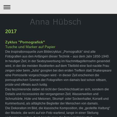
2017
Zyklus "Pornografick"
Tusche und Marker auf Papie
r
Die Inspirationsquelle zum Bilderzyklus: „Pornografick“ sind alte
Fotografien aus den Anfängen dieser Technik – aus dem Jahr 1850-1940.
In heutiger Zeit, in der Sextoyswerbung im Nachmittagsfernsehn gesendet
wird, in der die meisten Illustrierten auf dem Titelbild eine fast nackte Frau
zeigen oder beim „Julia“ googlen bei den ersten Treffern statt Shakespeare
eine Pornoseite vorgeschlagen wird - in dieser Zeit erscheinen die
pornografischen Szenen der Fotografien von damals fast schon sittsam,
prüde und oftmals auch lustig.
Das faszinierende dabei ist nicht der Geschlechtsakt an sich, sondern die
Details und Accessoires der vergangenen Zeit. Wasserwellen und
Schnurbärte, Hüte und Melonen, Strumpf- oder Sockenhalter, Korsett und
Kummerbund, als alltägliche Begleiter der Menschen von damals.
Die Dekoration im Bild, die klassische Komposition, die „gestellte Haltung“
der Modele, die wohl auf ein Foto wartend, lange in einer Stellung