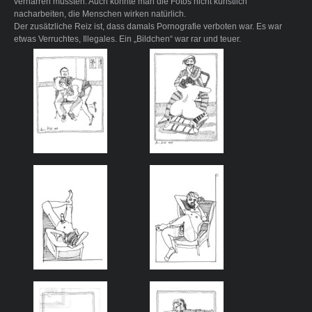
verharren mussten. Auch konnte man die Fotos nicht künstlich
nacharbeiten, die Menschen wirken natürlich.
Der zusätzliche Reiz ist, dass damals Pornografie verboten war. Es war
etwas Verruchtes, Illegales. Ein „Bildchen“ war rar und teuer.